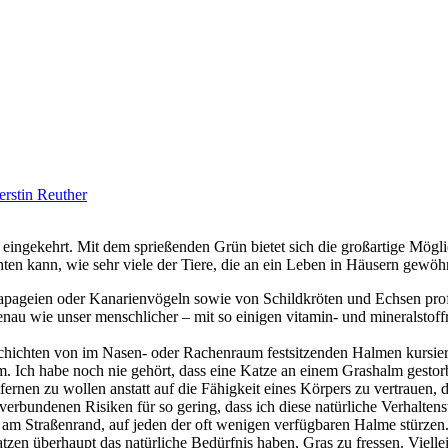
erstin Reuther
eingekehrt. Mit dem sprießenden Grün bietet sich die großartige Mögli
ten kann, wie sehr viele der Tiere, die an ein Leben in Häusern gewöhn
ageien oder Kanarienvögeln sowie von Schildkröten und Echsen profiti
nau wie unser menschlicher – mit so einigen vitamin- und mineralstoff
eschichten von im Nasen- oder Rachenraum festsitzenden Halmen kursiere
 Ich habe noch nie gehört, dass eine Katze an einem Grashalm gestor
ernen zu wollen anstatt auf die Fähigkeit eines Körpers zu vertrauen, 
verbundenen Risiken für so gering, dass ich diese natürliche Verhaltensw
en, am Straßenrand, auf jeden der oft wenigen verfügbaren Halme stürzen
zen überhaupt das natürliche Bedürfnis haben, Gras zu fressen. Viell