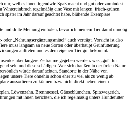
ch nur, weil es ihnen irgendwie Spaß macht und gut oder zumindest
zum Wintereinbruch regelmäßig eine Vase mit langen, frisch-grünen,
ch später im Jahr darauf geachtet habe, blühende Exemplare
weite und dritte Meinung einholen, bevor ich meinem Tier damit unnötig
 oder „Nahrungsergänzungsmittel“ auch verträgt. Vorsicht ist also
 Tiere muss langsam an neue Sorten oder überhaupt Grünfütterung
wirkungen auftreten und es dem eigenen Tier gut bekommt.
pausenlos über längere Zeiträume gegeben werden: was „gut“ für
ngend sein und diese schädigen. Wer sich draußen in der freien Natur
h persönlich würde darauf achten, Standorte in der Nähe von
egen unsere Tiere ohnehin schon eher zu viel als zu wenig ab.
lare aussortieren zu können bzw. nicht direkt neben einem
peiseplan. Löwenzahn, Brennnessel, Gänseblümchen, Spitzwegerich,
ngen mit ihnen berichten, die ich regelmäßig unters Hundefutter