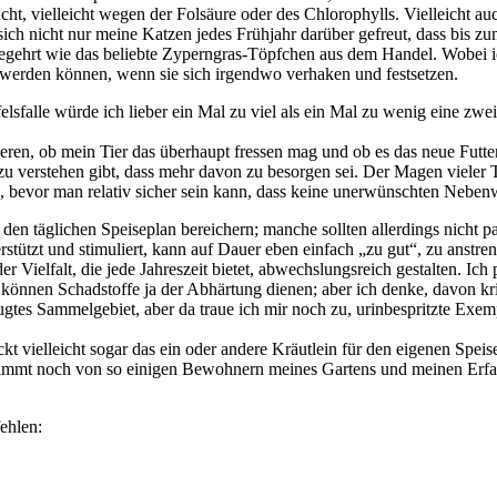
t, vielleicht wegen der Folsäure oder des Chlorophylls. Vielleicht au
n sich nicht nur meine Katzen jedes Frühjahr darüber gefreut, dass bis 
begehrt wie das beliebte Zyperngras-Töpfchen aus dem Handel. Wobei i
h werden können, wenn sie sich irgendwo verhaken und festsetzen.
ifelsfalle würde ich lieber ein Mal zu viel als ein Mal zu wenig eine z
en, ob mein Tier das überhaupt fressen mag und ob es das neue Futter-
 zu verstehen gibt, dass mehr davon zu besorgen sei. Der Magen vieler
 bevor man relativ sicher sein kann, dass keine unerwünschten Neben
den täglichen Speiseplan bereichern; manche sollten allerdings nicht 
rstützt und stimuliert, kann auf Dauer eben einfach „zu gut“, zu anstre
er Vielfalt, die jede Jahreszeit bietet, abwechslungsreich gestalten. Ic
 können Schadstoffe ja der Abhärtung dienen; aber ich denke, davon kri
tes Sammelgebiet, aber da traue ich mir noch zu, urinbespritzte Exemp
deckt vielleicht sogar das ein oder andere Kräutlein für den eigenen S
mt noch von so einigen Bewohnern meines Gartens und meinen Erfahru
ehlen: