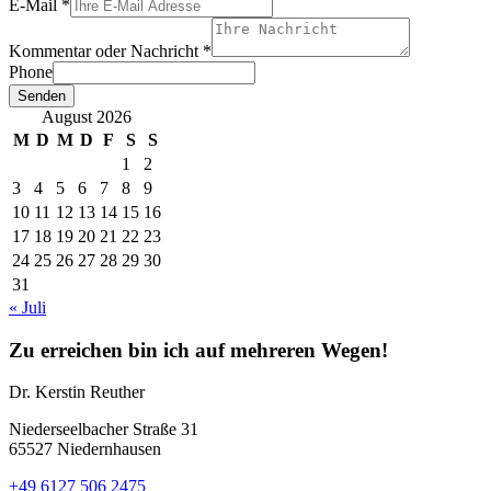
E-Mail
*
Kommentar oder Nachricht
*
Phone
Senden
August 2026
M
D
M
D
F
S
S
1
2
3
4
5
6
7
8
9
10
11
12
13
14
15
16
17
18
19
20
21
22
23
24
25
26
27
28
29
30
31
« Juli
Zu erreichen bin ich auf mehreren Wegen!
Dr. Kerstin Reuther
Niederseelbacher Straße 31
65527 Niedernhausen
+49 6127 506 2475