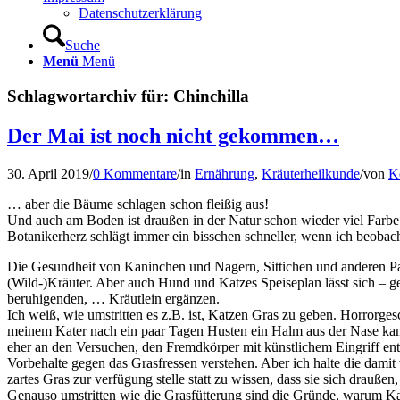
Datenschutzerklärung
Suche
Menü
Menü
Schlagwortarchiv für:
Chinchilla
Der Mai ist noch nicht gekommen…
30. April 2019
/
0 Kommentare
/
in
Ernährung
,
Kräuterheilkunde
/
von
K
… aber die Bäume schlagen schon fleißig aus!
Und auch am Boden ist draußen in der Natur schon wieder viel Farbe 
Botanikerherz schlägt immer ein bisschen schneller, wenn ich beobach
Die Gesundheit von Kaninchen und Nagern, Sittichen und anderen Pap
(Wild-)Kräuter. Aber auch Hund und Katzes Speiseplan lässt sich – ge
beruhigenden, … Kräutlein ergänzen.
Ich weiß, wie umstritten es z.B. ist, Katzen Gras zu geben. Horrorg
meinem Kater nach ein paar Tagen Husten ein Halm aus der Nase kam.
eher an den Versuchen, den Fremdkörper mit künstlichem Eingriff entf
Vorbehalte gegen das Grasfressen verstehen. Aber ich halte die damit 
zartes Gras zur verfügung stelle statt zu wissen, dass sie sich drauß
Genauso umstritten wie die Grasfütterung sind die Gründe, warum Kat