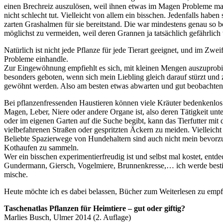
einen Brechreiz auszulösen, weil ihnen etwas im Magen Probleme mach
nicht schlecht tut. Vielleicht von allem ein bisschen. Jedenfalls habe
zarten Grashalmen für sie bereitstand. Die war mindestens genau so 
möglichst zu vermeiden, weil deren Grannen ja tatsächlich gefährlic
Natürlich ist nicht jede Pflanze für jede Tierart geeignet, und im Zwe
Probleme einhandle.
Zur Eingewöhnung empfiehlt es sich, mit kleinen Mengen auszuprobier
besonders geboten, wenn sich mein Liebling gleich darauf stürzt und
gewöhnt werden. Also am besten etwas abwarten und gut beobachten,
Bei pflanzenfressenden Haustieren können viele Kräuter bedenkenlos 
Magen, Leber, Niere oder andere Organe ist, also deren Tätigkeit unte
oder im eigenen Garten auf die Suche begibt, kann das Tierfutter mit d
vielbefahrenen Straßen oder gespritzten Äckern zu meiden. Vielleicht
Beliebte Spazierwege von Hundehaltern sind auch nicht mein bevorzug
Kothaufen zu sammeln.
Wer ein bisschen experimentierfreudig ist und selbst mal kostet, ent
Gundermann, Giersch, Vogelmiere, Brunnenkresse,… ich werde bestim
mische.
Heute möchte ich es dabei belassen, Bücher zum Weiterlesen zu empf
Taschenatlas Pflanzen für Heimtiere – gut oder giftig?
Marlies Busch, Ulmer 2014 (2. Auflage)