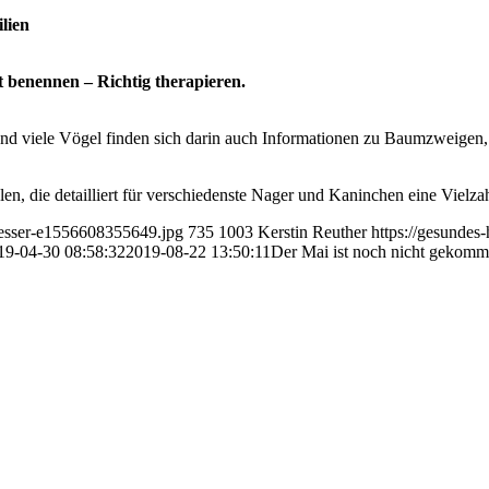
lien
t benennen – Richtig therapieren.
und viele Vögel finden sich darin auch Informationen zu Baumzweigen,
en, die detailliert für verschiedenste Nager und Kaninchen eine Vielz
fresser-e1556608355649.jpg
735
1003
Kerstin Reuther
https://gesundes
19-04-30 08:58:32
2019-08-22 13:50:11
Der Mai ist noch nicht geko