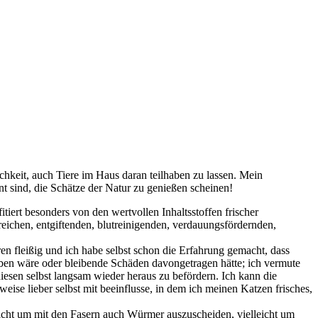
chkeit, auch Tiere im Haus daran teilhaben zu lassen. Mein
t sind, die Schätze der Natur zu genießen scheinen!
ert besonders von den wertvollen Inhaltsstoffen frischer
reichen, entgiftenden, blutreinigenden, verdauungsfördernden,
n fleißig und ich habe selbst schon die Erfahrung gemacht, dass
ben wäre oder bleibende Schäden davongetragen hätte; ich vermute
diesen selbst langsam wieder heraus zu befördern. Ich kann die
eise lieber selbst mit beeinflusse, in dem ich meinen Katzen frisches,
.
eicht um mit den Fasern auch Würmer auszuscheiden, vielleicht um