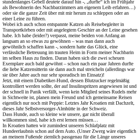
stundenlanges Gebell deutete darauf hin -, „durfte“ ich im Frühjahr
als Bewohnerin des Nachbarzimmers am eigenem Leib erfahren…)
oder sie die ganze Zeit über mit mir herum zu schleppen oder an
einer Leine zu führen.
Wobei ich auch schon entspannte Katzen als Reisebegleiter in
Transportkörben oder mit angelegtem Geschirr an der Leine gesehen
habe. Ich habe (leider?) verpasst, meine beiden von Anfang an
langsam an so etwas zu gewöhnen – was man dann auch
gewöhnlich schaffen kann -, sondern hatte das Glück, eine
verlässliche Betreuung im trauten Heim in Form meiner Nachbarin
im selben Haus zu finden. Daran haben sich die zwei scheuen
Exemplare auch bald gewöhnt – schon nach ein paar Jahren durfte
die liebe Katzensitterin sie dann auch mal streicheln (allerdings war
sie über Jahre auch nur sehr sporadisch im Einsatz)!
Jetzt, mit einem Diabetiker-Hund, dessen Blutzucker regelmäßig
kontrolliert werden sollte, der auf Insulinspritzen angewiesen ist und
der schnell in Panik verfällt, wenn kein Mitglied seines Rudels mehr
in Sichtweite ist, planen mein Freund und ich gemeinsame Reisen
eigentlich nur noch mit Peppie: Letztes Jahr Kroatien mit Dachzelt,
dieses Jahr Selbstversorger-Almhütte in der Schweiz.
Dass Hunde, auch so kleine wie unsere, gar nicht überall
willkommen sind, habe ich erst lernen müssen…
In Kroatien hatten wir zumindest unseren Schlafplatz mit
Hundeerlaubnis schon auf dem Auto. (Unser Zwerg wäre eigentlich
an meinem Fußende ziemlich passgenau für die Länge unseres