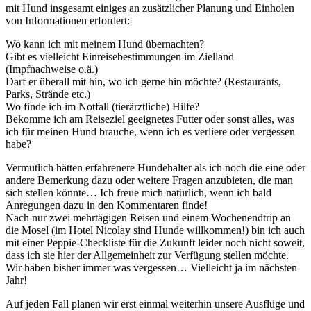
mit Hund insgesamt einiges an zusätzlicher Planung und Einholen
von Informationen erfordert:
Wo kann ich mit meinem Hund übernachten?
Gibt es vielleicht Einreisebestimmungen im Zielland
(Impfnachweise o.ä.)
Darf er überall mit hin, wo ich gerne hin möchte? (Restaurants,
Parks, Strände etc.)
Wo finde ich im Notfall (tierärztliche) Hilfe?
Bekomme ich am Reiseziel geeignetes Futter oder sonst alles, was
ich für meinen Hund brauche, wenn ich es verliere oder vergessen
habe?
Vermutlich hätten erfahrenere Hundehalter als ich noch die eine oder
andere Bemerkung dazu oder weitere Fragen anzubieten, die man
sich stellen könnte… Ich freue mich natürlich, wenn ich bald
Anregungen dazu in den Kommentaren finde!
Nach nur zwei mehrtägigen Reisen und einem Wochenendtrip an
die Mosel (im Hotel Nicolay sind Hunde willkommen!) bin ich auch
mit einer Peppie-Checkliste für die Zukunft leider noch nicht soweit,
dass ich sie hier der Allgemeinheit zur Verfügung stellen möchte.
Wir haben bisher immer was vergessen… Vielleicht ja im nächsten
Jahr!
Auf jeden Fall planen wir erst einmal weiterhin unsere Ausflüge und