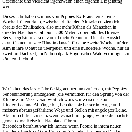
Geschichte und vielleicht irgendwann einen eigenen Blogeintrag
wert.
Dieses Jahr haben wir uns von Peppies Ex-Frauchen zu einer
Woche Hüttenurlaub, zwischen duftenden Almwiesen ziemlich
abseits der Zivilisation, also mit mehr Kühen als Menschen in
direkter Nachbarschaft, auf 1300 Metern, oberhalb des Brienzer
Sees, begeistern lassen. Zumal mein Freund und ich die Aussicht
darauf hatten, unsere Hündin danach für eine zweite Woche auf der
Alm in ihre Obhut zu übergeben und eine hundefreie Woche, nur zu
zweit im Dachzelt, im Nationalpark Bayerischer Wald verbringen zu
können. Juchuh!
Wir haben das letzte Jahr fleißig genutzt, um zu lernen, mit Peppies
Sehbehinderung umzugehen (die vermutlich für den Sprung von der
Klippe zum Meer verantwortlich war): wir weisen sie auf
Hindernisse und Abhänge hin, behalten sie besser im Auge und
meistern absturzgefährliche Wege und Stellen mit angelegter Leine.
Aber um ehrlich zu sein: wenn es nach mir ginge, würde die nächste
gemeinsame Reise ins Flachland führen…
Besonders beruhigt war ich immer, wenn Peppie in ihrem neuen
Hunderucksack saß (aus Entlastungsgründen für meinen Rücken