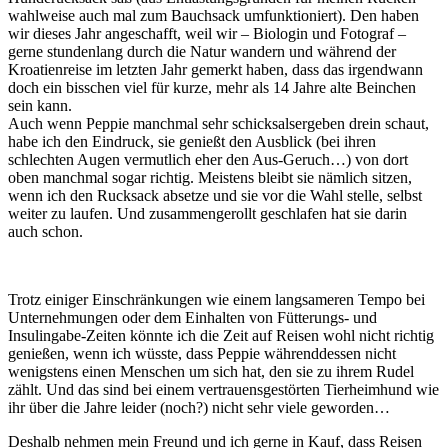
wahlweise auch mal zum Bauchsack umfunktioniert). Den haben
wir dieses Jahr angeschafft, weil wir – Biologin und Fotograf –
gerne stundenlang durch die Natur wandern und während der
Kroatienreise im letzten Jahr gemerkt haben, dass das irgendwann
doch ein bisschen viel für kurze, mehr als 14 Jahre alte Beinchen
sein kann.
Auch wenn Peppie manchmal sehr schicksalsergeben drein schaut,
habe ich den Eindruck, sie genießt den Ausblick (bei ihren
schlechten Augen vermutlich eher den Aus-Geruch…) von dort
oben manchmal sogar richtig. Meistens bleibt sie nämlich sitzen,
wenn ich den Rucksack absetze und sie vor die Wahl stelle, selbst
weiter zu laufen. Und zusammengerollt geschlafen hat sie darin
auch schon.
Trotz einiger Einschränkungen wie einem langsameren Tempo bei
Unternehmungen oder dem Einhalten von Fütterungs- und
Insulingabe-Zeiten könnte ich die Zeit auf Reisen wohl nicht richtig
genießen, wenn ich wüsste, dass Peppie währenddessen nicht
wenigstens einen Menschen um sich hat, den sie zu ihrem Rudel
zählt. Und das sind bei einem vertrauensgestörten Tierheimhund wie
ihr über die Jahre leider (noch?) nicht sehr viele geworden…
Deshalb nehmen mein Freund und ich gerne in Kauf, dass Reisen