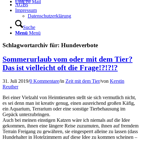
Link zu Mail
AGBs
Impressum
Datenschutzerklärung
Suche
Menü
Menü
Schlagwortarchiv für:
Hundeverbote
Sommerurlaub vom oder mit dem Tier?
Das ist vielleicht oft die Frage!?!?!?
31. Juli 2019
/
0 Kommentare
/
in
Zeit mit dem Tier
/
von
Kerstin
Reuther
Bei einer Vielzahl von Heimtierarten stellt sie sich vermutlich nicht,
es sei denn man ist kreativ genug, einen ausreichend großen Käfig,
ein Aquarium, Terrarium oder eine sonstige Tierbehausung im
Gepäck unterzubringen.
Auch bei meinen einstigen Katzen wäre ich niemals auf die Idee
gekommen, ihnen eine längere Reise zuzumuten, ihnen auf fremdem
Terrain Freigang zu gewähren, sie eingesperrt alleine zu lassen (dass
Hundehalter in Hotelzimmern auf diese Idee zu kommen scheinen –