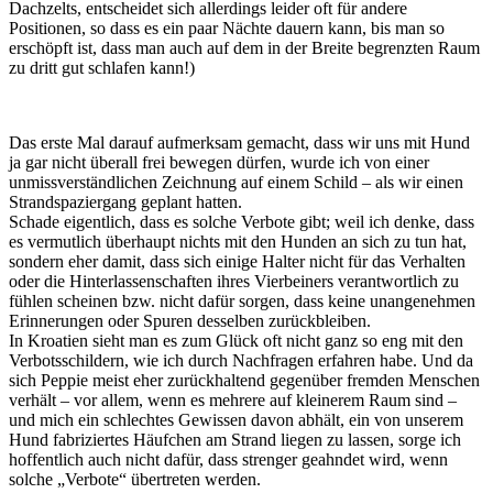
Dachzelts, entscheidet sich allerdings leider oft für andere
Positionen, so dass es ein paar Nächte dauern kann, bis man so
erschöpft ist, dass man auch auf dem in der Breite begrenzten Raum
zu dritt gut schlafen kann!)
Das erste Mal darauf aufmerksam gemacht, dass wir uns mit Hund
ja gar nicht überall frei bewegen dürfen, wurde ich von einer
unmissverständlichen Zeichnung auf einem Schild – als wir einen
Strandspaziergang geplant hatten.
Schade eigentlich, dass es solche Verbote gibt; weil ich denke, dass
es vermutlich überhaupt nichts mit den Hunden an sich zu tun hat,
sondern eher damit, dass sich einige Halter nicht für das Verhalten
oder die Hinterlassenschaften ihres Vierbeiners verantwortlich zu
fühlen scheinen bzw. nicht dafür sorgen, dass keine unangenehmen
Erinnerungen oder Spuren desselben zurückbleiben.
In Kroatien sieht man es zum Glück oft nicht ganz so eng mit den
Verbotsschildern, wie ich durch Nachfragen erfahren habe. Und da
sich Peppie meist eher zurückhaltend gegenüber fremden Menschen
verhält – vor allem, wenn es mehrere auf kleinerem Raum sind –
und mich ein schlechtes Gewissen davon abhält, ein von unserem
Hund fabriziertes Häufchen am Strand liegen zu lassen, sorge ich
hoffentlich auch nicht dafür, dass strenger geahndet wird, wenn
solche „Verbote“ übertreten werden.