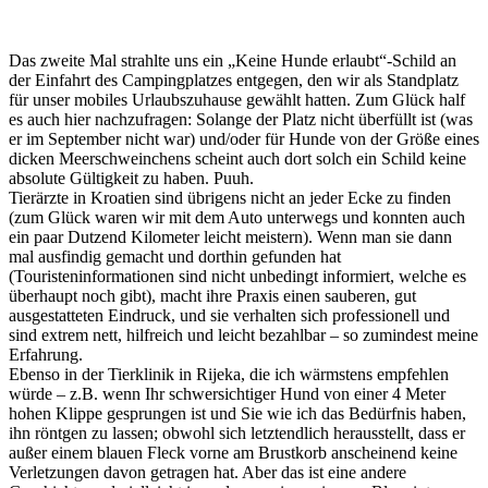
Das zweite Mal strahlte uns ein „Keine Hunde erlaubt“-Schild an
der Einfahrt des Campingplatzes entgegen, den wir als Standplatz
für unser mobiles Urlaubszuhause gewählt hatten. Zum Glück half
es auch hier nachzufragen: Solange der Platz nicht überfüllt ist (was
er im September nicht war) und/oder für Hunde von der Größe eines
dicken Meerschweinchens scheint auch dort solch ein Schild keine
absolute Gültigkeit zu haben. Puuh.
Tierärzte in Kroatien sind übrigens nicht an jeder Ecke zu finden
(zum Glück waren wir mit dem Auto unterwegs und konnten auch
ein paar Dutzend Kilometer leicht meistern). Wenn man sie dann
mal ausfindig gemacht und dorthin gefunden hat
(Touristeninformationen sind nicht unbedingt informiert, welche es
überhaupt noch gibt), macht ihre Praxis einen sauberen, gut
ausgestatteten Eindruck, und sie verhalten sich professionell und
sind extrem nett, hilfreich und leicht bezahlbar – so zumindest meine
Erfahrung.
Ebenso in der Tierklinik in Rijeka, die ich wärmstens empfehlen
würde – z.B. wenn Ihr schwersichtiger Hund von einer 4 Meter
hohen Klippe gesprungen ist und Sie wie ich das Bedürfnis haben,
ihn röntgen zu lassen; obwohl sich letztendlich herausstellt, dass er
außer einem blauen Fleck vorne am Brustkorb anscheinend keine
Verletzungen davon getragen hat. Aber das ist eine andere